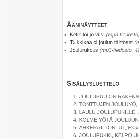
Ääninäytteet
Kello löi jo viisi
(mp3-tiedosto,
Tuikkikaa oi joulun tähtöset
(m
Joulurukous
(mp3-tiedosto, 4
Sisällysluettelo
JOULUPUU ON RAKEN
TONTTUJEN JOULUYÖ,
LAULU JOULUPUKILLE,
KOLME YÖTÄ JOULUUN
AHKERAT TONTUT,
Hann
JOULUPUKKI, KELPO U