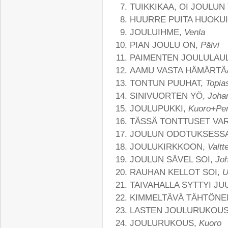
TUIKKIKAA, OI JOULUN
HUURRE PUITA HUOKU
JOULUIHME,
Venla
PIAN JOULU ON,
Päivi
PAIMENTEN JOULULAU
AAMU VASTA HÄMÄRTÄ
TONTUN PUUHAT,
Topia
SINIVUORTEN YÖ,
Joha
JOULUPUKKI,
Kuoro+Per
TÄSSÄ TONTTUSET VA
JOULUN ODOTUKSESS
JOULUKIRKKOON,
Valtte
JOULUN SÄVEL SOI,
Joh
RAUHAN KELLOT SOI,
U
TAIVAHALLA SYTTYI JU
KIMMELTÄVÄ TÄHTÖNE
LASTEN JOULURUKOU
JOULURUKOUS,
Kuoro