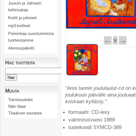
Juuson ja Jalmarin
leikkisatuja
Kortit ja julisteet
mp3-tuotteet
Poimintoja suositummista
←
×
→
tuotteistamme
Alennuspaketti
Hae tuotteita
"Anni tannin joululaulut-cd on ku
Muuta
joulukuun päivälle aina jouluaat
Toimitusehdot
koskaan kyllästy."
Näin tilaat
formaatti: CD-levy
Tilauksen seuranta
valmistusvuosi 1989
tuotekoodi SYMCD-389