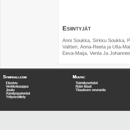
Esiintyjät
Anni Soukka, Sirkku Soukka, P
Valtteri, Anna-Reeta ja Ulla-Ma
Eeva-Maija, Venla Ja Johannes
Sympaali.com
Muuta:
Etusivu
Toimitusehdot
Verkkokauppa
Näin tilaat
Joulu
Tilauksen seuranta
Äänityspalvelut
Yritysesittely