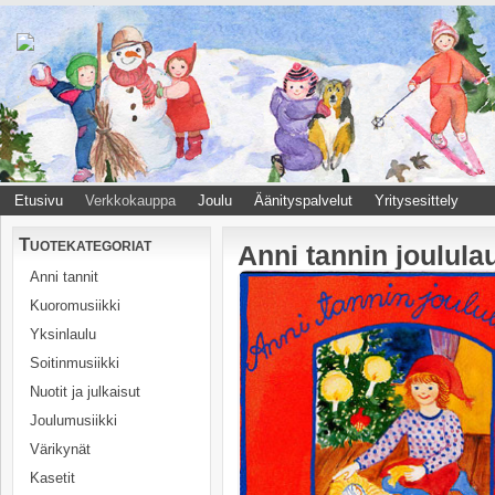
Etusivu
Verkkokauppa
Joulu
Äänityspalvelut
Yritysesittely
Tuotekategoriat
Anni tannin joululau
Anni tannit
Kuoromusiikki
Yksinlaulu
Soitinmusiikki
Nuotit ja julkaisut
Joulumusiikki
Värikynät
Kasetit