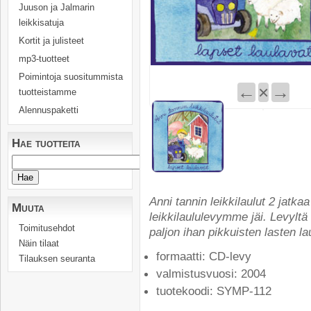
Juuson ja Jalmarin
leikkisatuja
Kortit ja julisteet
mp3-tuotteet
Poimintoja suositummista
←
×
→
tuotteistamme
Alennuspaketti
Hae tuotteita
Anni tannin leikkilaulut 2 jatk
Muuta
leikkilaululevymme jäi. Levyltä
Toimitusehdot
paljon ihan pikkuisten lasten la
Näin tilaat
formaatti: CD-levy
Tilauksen seuranta
valmistusvuosi: 2004
tuotekoodi: SYMP-112