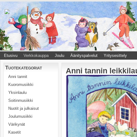
Etusivu
Verkkokauppa
Joulu
Äänityspalvelut
Yritysesittely
Tuotekategoriat
Anni tannin leikkila
Anni tannit
Kuoromusiikki
Yksinlaulu
Soitinmusiikki
Nuotit ja julkaisut
Joulumusiikki
Värikynät
Kasetit