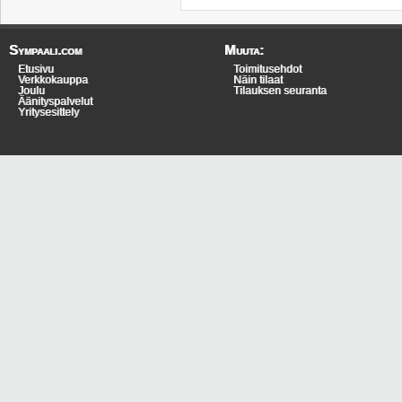
Sympaali.com
Muuta:
Etusivu
Toimitusehdot
Verkkokauppa
Näin tilaat
Joulu
Tilauksen seuranta
Äänityspalvelut
Yritysesittely