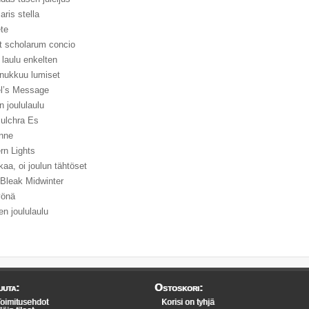
ris stella
te
t scholarum concio
 laulu enkelten
 nukkuu lumiset
el’s Message
n joululaulu
Pulchra Es
enne
rn Lights
kaa, oi joulun tähtöset
 Bleak Midwinter
yönä
nen joululaulu
uta:
Ostoskori:
oimitusehdot
Korisi on tyhjä