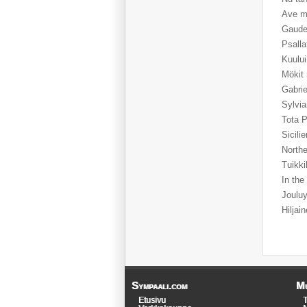
Ave ma
Gaude
Psalla
Kuului
Mökit
Gabri
Sylvia
Tota 
Sicili
Northe
Tuikki
In the
Joulu
Hiljai
Sympaali.com
Mu
Etusivu
T