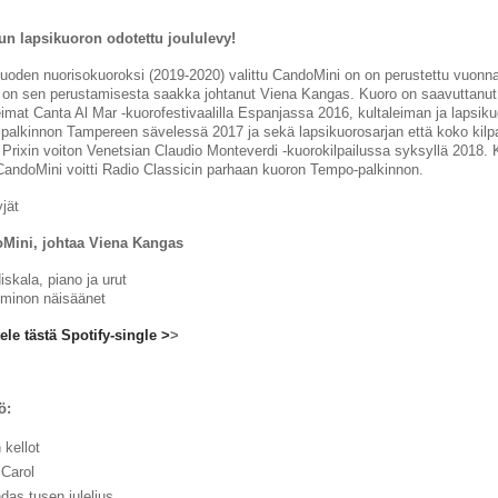
tun lapsikuoron odotettu joululevy!
uoden nuorisokuoroksi (2019-2020) valittu CandoMini on on perustettu vuonn
tä on sen perustamisesta saakka johtanut Viena Kangas. Kuoro on saavuttanu
eimat Canta Al Mar -kuorofestivaalilla Espanjassa 2016, kultaleiman ja lapsik
spalkinnon Tampereen sävelessä 2017 ja sekä lapsikuorosarjan että koko kilp
Prixin voiton Venetsian Claudio Monteverdi -kuorokilpailussa syksyllä 2018. 
andoMini voitti Radio Classicin parhaan kuoron Tempo-palkinnon.
yjät
Mini, johtaa Viena Kangas
Niskala, piano ja urut
minon näisäänet
ele tästä Spotify-single >
>
ö:
 kellot
 Carol
das tusen juleljus