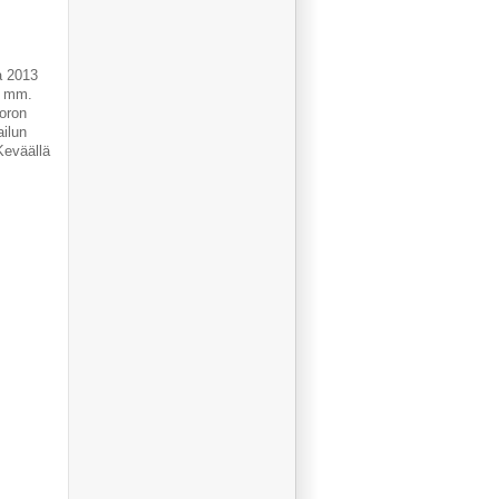
a 2013
t mm.
uoron
ailun
Keväällä