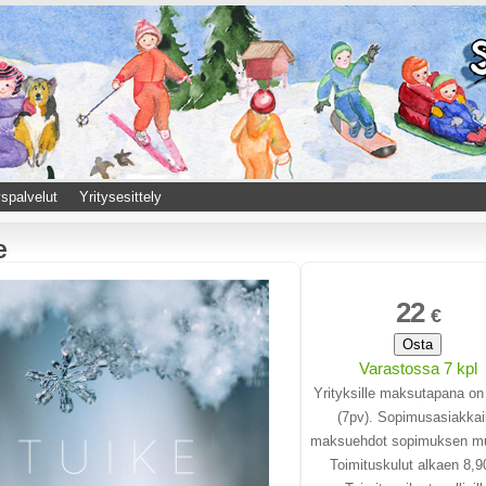
spalvelut
Yritysesittely
e
22
€
Osta
Varastossa 7 kpl
Yrityksille maksutapana on
(7pv). Sopimusasiakkail
maksuehdot sopimuksen m
Toimituskulut alkaen 8,9