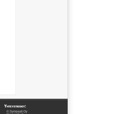
Yhteystiedot:
© Sympaali Oy