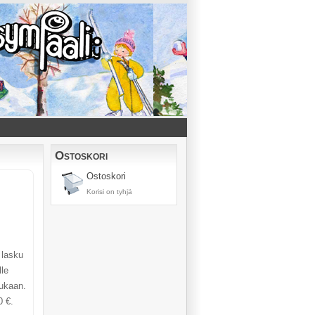
Ostoskori
Ostoskori
Korisi on tyhjä
 lasku
le
ukaan.
0 €.