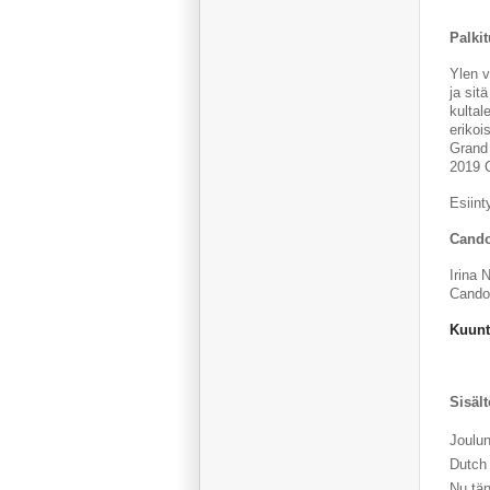
Palki
Ylen v
ja si
kultal
erikoi
Grand 
2019 C
Esiint
Cando
Irina 
Cando
Kuunt
Sisält
Joulun
Dutch
Nu tän