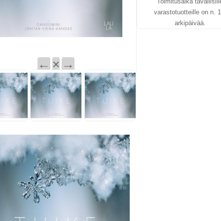
Toimitusaika tavallisill
varastotuotteille on n. 1
arkipäivää.
←
×
→