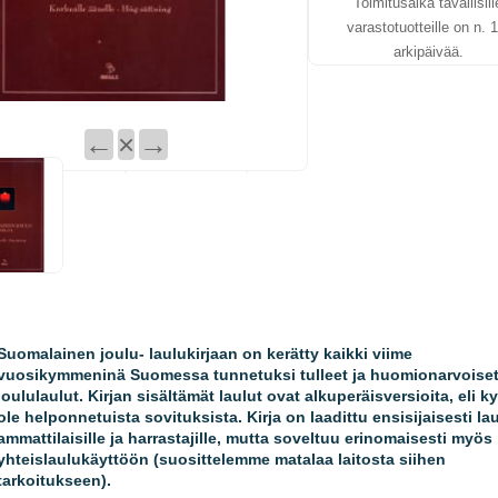
Toimitusaika tavallisill
varastotuotteille on n. 1
arkipäivää.
←
×
→
Suomalainen joulu- laulukirjaan on kerätty kaikki viime
vuosikymmeninä Suomessa tunnetuksi tulleet ja huomionarvoise
joululaulut. Kirjan sisältämät laulut ovat alkuperäisversioita, eli ky
ole helponnetuista sovituksista. Kirja on laadittu ensisijaisesti la
ammattilaisille ja harrastajille, mutta soveltuu erinomaisesti myös
yhteislaulukäyttöön (suosittelemme matalaa laitosta siihen
tarkoitukseen).