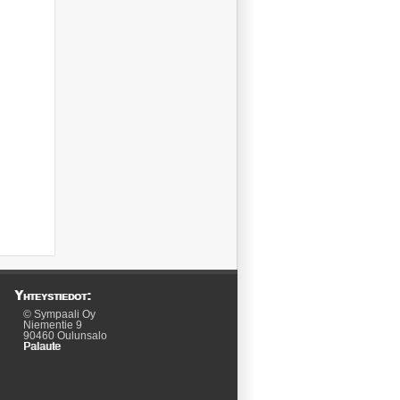
Yhteystiedot:
© Sympaali Oy
Niementie 9
90460 Oulunsalo
Palaute