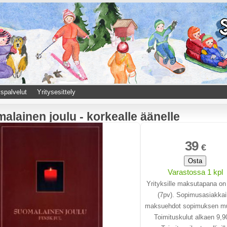
spalvelut
Yritysesittely
alainen joulu - korkealle äänelle
39
€
Osta
Varastossa 1 kpl
Yrityksille maksutapana on
(7pv). Sopimusasiakkail
maksuehdot sopimuksen m
Toimituskulut alkaen 9,9