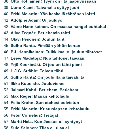
Otto Kotilainen: Tyyni on ilta jääpuvussaan
Uuno Klami: Taivahalla syttyy juuri
Erkki Melartin: Yön keskellä tähtönen loisti
Adolphe Adam: Oi jouluyö
Väinö Hannikainen: On maassa hanget puhtahat
Alice Tegnér: Betlehemin tähti
Olavi Pesonen: Joulun tähti
Sulho Ranta: Pimiään yöhön kerran
P.J. Hannikainen: Tuikkikaa, oi joulun tähtöset
Leevi Madetoja: Nuo tähtöset taivaan
Yrjö Koskimäki: Oi joulun tähti pieni
L.J.G. Stråhle: Toivon tähti
Sulho Ranta: On jouluilta ja taivahilta
Ilkka Kuusisto: Jouluvieras
Jalmari Kahri: Betlehem, Betlehem
Max Reger: Marian kehtolaulu
Felix Krohn: Sun etehesi polvistun
Erkki Melartin: Kristuslapsen kehtolaulu
Peter Cornelius: Tietäjät
Martti Hela: Kun Jeesus oli syntynyt
Sulo Salonen: Tilaa ei, tilaa ei