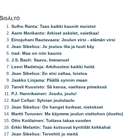
Sisältö
Sulho Ranta: Taas kaikki kauniit muistot
Aarre Merikanto: Arkiset askelet, vaietkaa!
Einojuhani Rautavaara: Joulun virsi - elämän virsi
Jean Sibelius: Jo joutuu ilta ja tuuli käy
trad. Maa on niin kaunis
J.S. Bach: Saavu, Immanuel
Leevi Madetoja: Arkihuolesi kaikki heitä
Jean Sibelius: En etsi valtaa, loistoa
Jaakko Linjama: Päällä synnin maan
Taneli Kuusisto: Sä kansa, vaeltava pimeässä
P.J. Hannikainen: Joudu, joulu!
Karl Collan: Sylvian joululaulu
Jean Sibelius: On hanget korkeat, nietokset
Martti Turunen: Me käymme joulun viettohon (duetto)
Otto Kotilainen: Tuttava takaa vuoden
Erkki Melartin: Taas kutsuvat kynttilät kirkkahat
Jean Sibelius: Tervehtii jo meitä