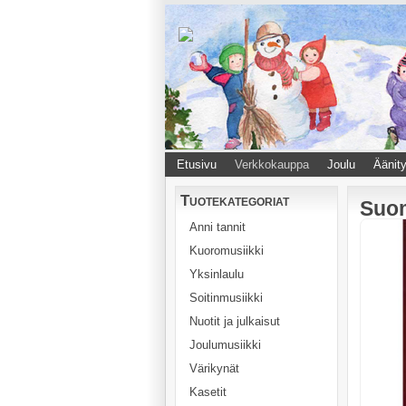
Etusivu
Verkkokauppa
Joulu
Äänity
Tuotekategoriat
Suom
Anni tannit
Kuoromusiikki
Yksinlaulu
Soitinmusiikki
Nuotit ja julkaisut
Joulumusiikki
Värikynät
Kasetit