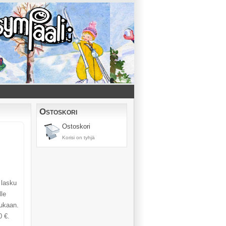
Ostoskori
Ostoskori
Korisi on tyhjä
 lasku
le
ukaan.
0 €.