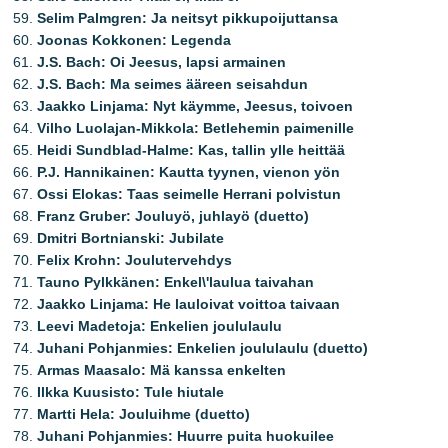
Selim Palmgren: Ja neitsyt pikkupoijuttansa
Joonas Kokkonen: Legenda
J.S. Bach: Oi Jeesus, lapsi armainen
J.S. Bach: Ma seimes ääreen seisahdun
Jaakko Linjama: Nyt käymme, Jeesus, toivoen
Vilho Luolajan-Mikkola: Betlehemin paimenille
Heidi Sundblad-Halme: Kas, tallin ylle heittää
P.J. Hannikainen: Kautta tyynen, vienon yön
Ossi Elokas: Taas seimelle Herrani polvistun
Franz Gruber: Jouluyö, juhlayö (duetto)
Dmitri Bortnianski: Jubilate
Felix Krohn: Joulutervehdys
Tauno Pylkkänen: Enkel\'laulua taivahan
Jaakko Linjama: He lauloivat voittoa taivaan
Leevi Madetoja: Enkelien joululaulu
Juhani Pohjanmies: Enkelien joululaulu (duetto)
Armas Maasalo: Mä kanssa enkelten
Ilkka Kuusisto: Tule hiutale
Martti Hela: Jouluihme (duetto)
Juhani Pohjanmies: Huurre puita huokuilee