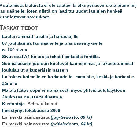
Muutamista lauluista ei ole saatavilla alkuperäisversiota pianolle 
lauluäänelle, joten niistä on laadittu uudet laulujen henkeä
kunniottavat sovitukset.
Tarkat tiedot
Laulun ammattilaisille ja harrastajille
87 joululaulua lauluäänelle ja pianosäestykselle
n. 160 sivua
Sivut ovat A4-kokoa ja tekstit selkeällä fontilla.
Suomalaiseen jouluun kuuluvat kauneimmat ja rakastetuimmat
joululaulut alkuperäisin satsein
Laitokset kolmelle eri korkeudelle: matalalle, keski- ja korkealle
äänelle
Matala laitos sopii erinomaisesti myös yhteislaulukäyttöön
Joukossa on useita duettoja.
Kustantaja:
Bells-julkaisut
Ilmestynyt lokakuussa 2006
Esimerkki painoasusta
(jpg-tiedosto, 80 kt)
Esimerkki painoasusta
(pdf-tiedosto, 64 kt)