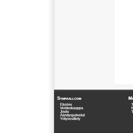
Sympaali.com
Mu
Etusivu
T
Verkkokauppa
N
Joulu
T
Äänityspalvelut
Yritysesittely