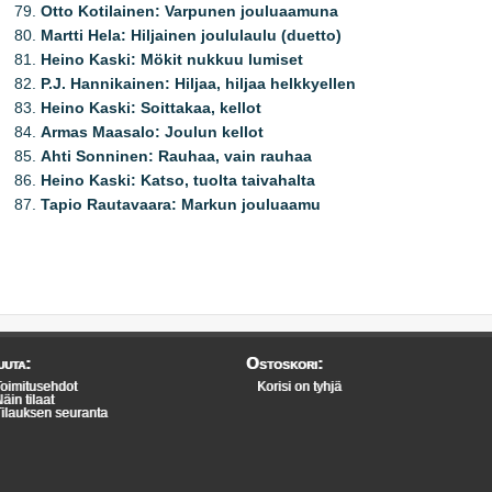
Otto Kotilainen: Varpunen jouluaamuna
Martti Hela: Hiljainen joululaulu (duetto)
Heino Kaski: Mökit nukkuu lumiset
P.J. Hannikainen: Hiljaa, hiljaa helkkyellen
Heino Kaski: Soittakaa, kellot
Armas Maasalo: Joulun kellot
Ahti Sonninen: Rauhaa, vain rauhaa
Heino Kaski: Katso, tuolta taivahalta
Tapio Rautavaara: Markun jouluaamu
uta:
Ostoskori:
oimitusehdot
Korisi on tyhjä
äin tilaat
ilauksen seuranta