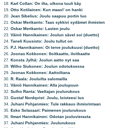
Karl Collan: On ilta, ulkona tuuli käy
Otto Kotilainen: Kun maas\' on hanki
Jean Sibelius: Joulu saapuu portin luo
Oskar Merikanto: Taas sykkivi sydämet ihmisten
Oskar Merikanto: Lasten joulu
Väinö Hannikainen: Joulun sävel soi (duetto)
Taneli Kuusisto: Joulu tullut on
P.J. Hannikainen: Oi terve joulukuusi (duetto)
Joonas Kokkonen: Iloitkaatte, iloitkaatte
Konsta Jylhä: Joulun aatto nyt saa
Wilho Siukonen: Joulun odotuksessa
Joonas Kokkonen: Aattoiltana
R. Raala: Jouluilta salomailla
Väinö Hannikainen: Alla joulupuun
Sulho Ranta: Vaeltajan joulurukous
Gustaf Nordqvist: Joulu, loisteesi luo
Juhani Pohjanmies: Tule rakkaus ihmisrintaan
Esko Solasaari: Paimenen joulurukous
Ilmari Hannikainen: Odotan jouluvierasta
Juhani Pohjanmies: Joulurukous