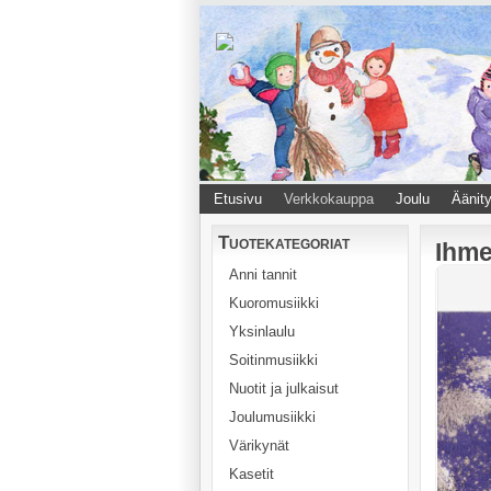
Etusivu
Verkkokauppa
Joulu
Äänity
Tuotekategoriat
Ihme
Anni tannit
Kuoromusiikki
Yksinlaulu
Soitinmusiikki
Nuotit ja julkaisut
Joulumusiikki
Värikynät
Kasetit