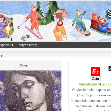
spalvelut
Yritysesittely
*
-
5
€
Osta
Varastossa yli 25 kp
Yrityksille maksutapana on
(7pv). Sopimusasiakkail
maksuehdot sopimuksen m
Toimituskulut alkaen 8,9