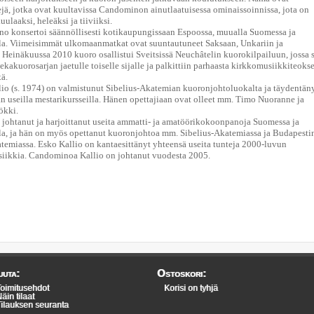
jä, jotka ovat kuultavissa Candominon ainutlaatuisessa ominaissoinnissa, jota on
uulaaksi, heleäksi ja tiiviiksi.
o konsertoi säännöllisesti kotikaupungissaan Espoossa, muualla Suomessa ja
la. Viimeisimmät ulkomaanmatkat ovat suuntautuneet Saksaan, Unkariin ja
. Heinäkuussa 2010 kuoro osallistui Sveitsissä Neuchâtelin kuorokilpailuun, jossa 
 sekakuorosarjan jaetulle toiselle sijalle ja palkittiin parhaasta kirkkomusiikkiteoks
tä.
io (s. 1974) on valmistunut Sibelius-Akatemian kuoronjohtoluokalta ja täydentän
n useilla mestarikursseilla. Hänen opettajiaan ovat olleet mm. Timo Nuoranne ja
ökki.
 johtanut ja harjoittanut useita ammatti- ja amatöörikokoonpanoja Suomessa ja
la, ja hän on myös opettanut kuoronjohtoa mm. Sibelius-Akatemiassa ja Budapesti
temiassa. Esko Kallio on kantaesittänyt yhteensä useita tunteja 2000-luvun
iikkia. Candominoa Kallio on johtanut vuodesta 2005.
uta:
Ostoskori:
oimitusehdot
Korisi on tyhjä
äin tilaat
ilauksen seuranta