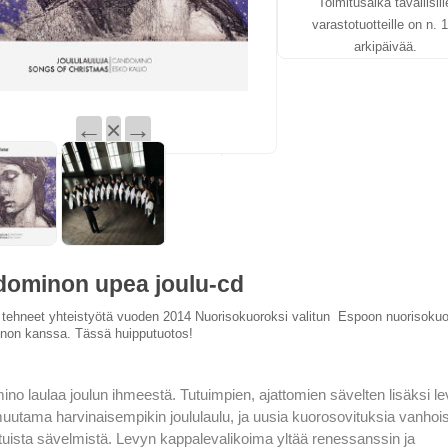
Toimitusaika tavallisill
varastotuotteille on n. 1
arkipäivää.
←
×
→
ominon upea joulu-cd
ehneet yhteistyötä vuoden 2014 Nuorisokuoroksi valitun Espoon nuorisoku
non kanssa. Tässä huipputuotos!
no laulaa joulun ih
meestä. Tutuimpien, ajattomien sävelten lisäksi le
utama harvinaisempikin joululaulu, ja uusia kuorosovituksia vanhois
tuista sävelmistä. Levyn kappalevalikoima yltää renessanssin ja