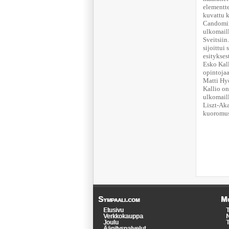
elementte
kuvattu k
Candomin
ulkomail
Sveitsiin
sijoittui
esitykses
Esko Kall
opintojaa
Matti Hy
Kallio on
ulkomail
Liszt-Aka
kuoromus
Sympaali.com
Mu
Etusivu
T
Verkkokauppa
N
Joulu
T
Äänityspalvelut