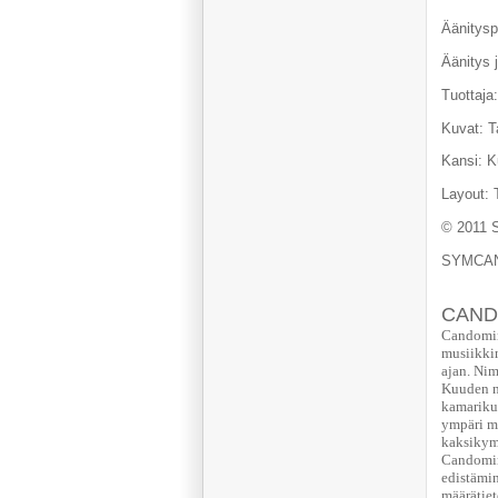
Äänitysp
Äänitys 
Tuottaja
Kuvat:
T
Kansi: K
Layout: 
© 2011 
SYMCAN
CAND
Candomin
musiikki
ajan. Nim
Kuuden nu
kamariku
ympäri ma
kaksikymm
Candomino
edistämi
määrätiet