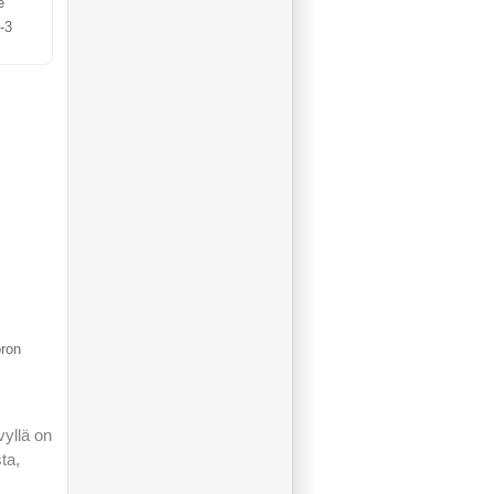
e
-3
oron
vyllä on
ta,