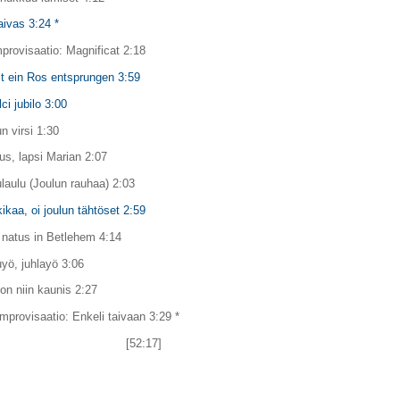
aivas 3:24 *
mprovisaatio: Magnificat 2:18
st ein Ros entsprungen 3:59
lci jubilo 3:00
n virsi 1:30
us, lapsi Marian 2:07
ulaulu (Joulun rauhaa) 2:03
ikaa, oi joulun tähtöset 2:59
 natus in Betlehem 4:14
uyö, juhlayö 3:06
on niin kaunis 2:27
improvisaatio: Enkeli taivaan 3:29 *
[52:17]