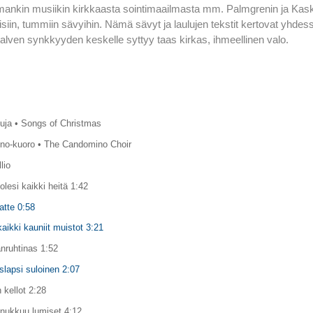
nkin musiikin kirkkaasta sointimaailmasta mm. Palmgrenin ja Kas
isiin, tummiin sävyihin. Nämä sävyt ja laulujen tekstit kertovat yhdes
talven synkkyyden keskelle syttyy taas kirkas, ihmeellinen valo.
luja • Songs of Christmas
no-kuoro • The Candomino Choir
lio
olesi kaikki heitä 1:42
aatte 0:58
aikki kauniit muistot 3:21
nruhtinas 1:52
lapsi suloinen 2:07
 kellot 2:28
 nukkuu lumiset 4:12