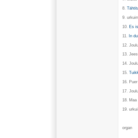
8.
Tähtit
9. urkui
10.
Es i
11.
In du
12. Joulu
13. Jees
14. Joul
15.
Tuikk
16. Puer
17. Joul
18. Maa 
19. urku
organ