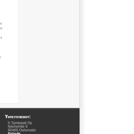
se
en
yt
n
Yhteystiedot:
© Sympaali Oy
Niementie 9
90460 Oulunsalo
Palaute