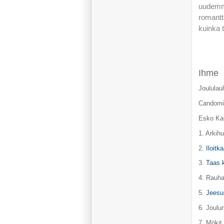
uudemma
romantt
kuinka 
Ihme
Joululau
Candomi
Esko Kal
1. Arkihu
2.
Iloitk
3.
Taas k
4. Rauha
5.
Jeesus
6. Joulun
7. Mökit