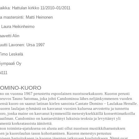
aikka: Hattulan kirkko 11/2010–01/2011
ja masterointi: Matti Heinonen
: Laura Heikinheimo
aavetti Alin
uutti Lavonen: Ursa 1997
Timo Leskelä
Sympaali Oy
111
OMINO-KUORO
o on vuonna 1967 perustettu espoolainen nuorisosekakuoro. Kuoron perusti
neuvos Tauno Satomaa, joka johti Candominoa lähes neljänkymmenen vuoden
ensä kuoro on saanut latinan kielen sanoista Cantate Domino – Laulakaa Herralle.
oren laulajan ryhmästä on kasvanut vuosien kuluessa arvostettu ja tunnettu
oro, jonka maine on kasvanut kymmenillä menestyksekkäillä konserttimatkoilla
ailman. Candomino on kantaesittänyt lukuisia teoksia ja levyttänyt yli
entä korkeatasoista äänitettä.
n toiminta-ajatuksena on alusta asti ollut nuorison musiikkiharrastuksen
nen ja kuorolaulun tason kohottaminen. Kuoron menestys perustuu
oiseen harjoitukseen ja kuoron jäsenten jatkuvaan koulutukseen. Nämä ovat