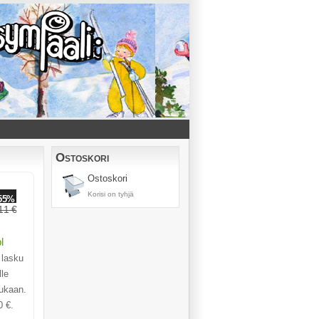
Ostoskori
Ostoskori
Korisi on tyhjä
55
%
11
€
l
 lasku
le
ukaan.
0 €.