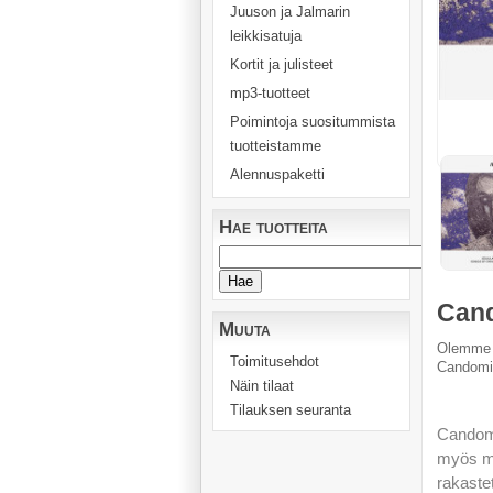
Juuson ja Jalmarin
leikkisatuja
Kortit ja julisteet
mp3-tuotteet
Poimintoja suositummista
tuotteistamme
Alennuspaketti
Hae tuotteita
Cand
Muuta
Olemme t
Toimitusehdot
Candomi
Näin tilaat
Tilauksen seuranta
Candomi
myös mu
rakaste