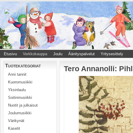
Etusivu
Verkkokauppa
Joulu
Äänityspalvelut
Yritysesittely
Tuotekategoriat
Tero Annanolli: Pihl
Anni tannit
Kuoromusiikki
Yksinlaulu
Soitinmusiikki
Nuotit ja julkaisut
Joulumusiikki
Värikynät
Kasetit