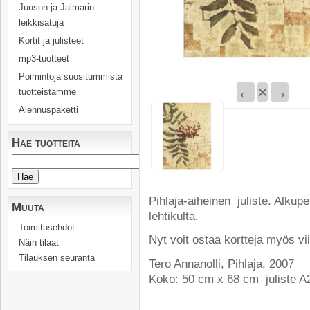
Juuson ja Jalmarin
leikkisatuja
Kortit ja julisteet
mp3-tuotteet
Poimintoja suositummista
←
×
→
tuotteistamme
Alennuspaketti
Hae tuotteita
Pihlaja-aiheinen juliste. Alkup
Muuta
lehtikulta.
Toimitusehdot
Nyt voit ostaa kortteja myös vi
Näin tilaat
Tilauksen seuranta
Tero Annanolli, Pihlaja, 2007
Koko: 50 cm x 68 cm juliste A