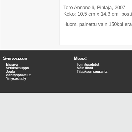
Tero Annanolli, Pihlaja, 2007
Koko: 10,5 cm x 14,3 cm postik
Huom. painettu vain 150kpl erä
Sympaali.com
Muuta:
Etusivu
Toimitusehdot
Verkkokauppa
Näin tilaat
Joulu
Tilauksen seuranta
Äänityspalvelut
Yritysesittely