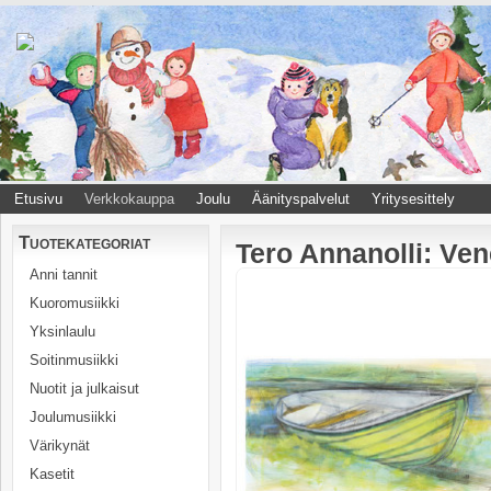
Etusivu
Verkkokauppa
Joulu
Äänityspalvelut
Yritysesittely
Tuotekategoriat
Tero Annanolli: Vene 
Anni tannit
Kuoromusiikki
Yksinlaulu
Soitinmusiikki
Nuotit ja julkaisut
Joulumusiikki
Värikynät
Kasetit