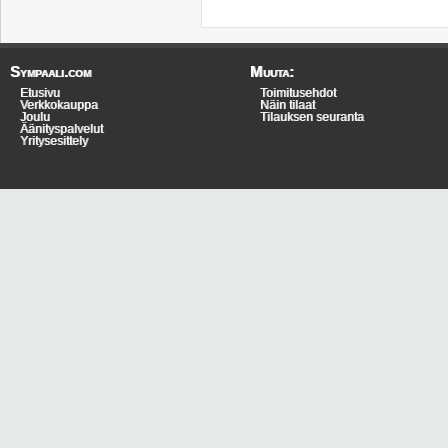
Sympaali.com
Muuta:
Etusivu
Toimitusehdot
Verkkokauppa
Näin tilaat
Joulu
Tilauksen seuranta
Äänityspalvelut
Yritysesittely