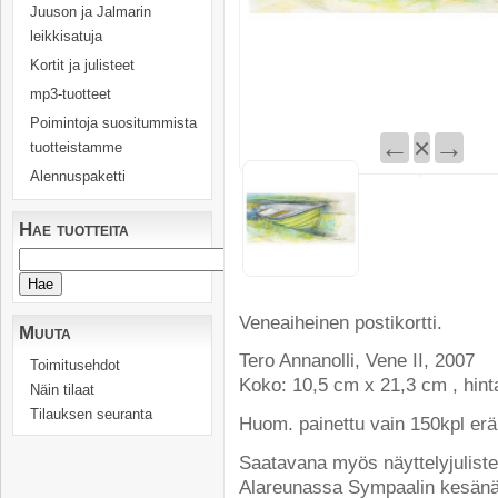
Juuson ja Jalmarin
leikkisatuja
Kortit ja julisteet
mp3-tuotteet
Poimintoja suositummista
←
×
→
tuotteistamme
Alennuspaketti
Hae tuotteita
Veneaiheinen postikortti.
Muuta
Tero Annanolli, Vene II, 2007
Toimitusehdot
Koko: 10,5 cm x 21,3 cm , hint
Näin tilaat
Tilauksen seuranta
Huom. painettu vain 150kpl erä
Saatavana myös näyttelyjuliste
Alareunassa Sympaalin kesänä