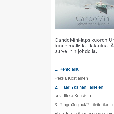
CandoMini-lapsikuoron Uni
tunnelmallista iltalaulua.
Jurvelinin johdolla.
1. Kehtolaulu
Pekka Kostiainen
2. Tääl' Yksinäni laulelen
sov. Ilkka Kuusisto
3. Ringmänglaul/Piirileikkilaulu
Veijo Tormis/Ingerisoome rahva