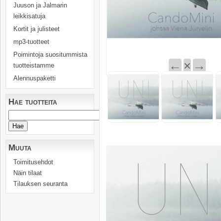
Juuson ja Jalmarin
leikkisatuja
Kortit ja julisteet
mp3-tuotteet
Poimintoja suositummista
←
×
→
tuotteistamme
Alennuspaketti
Hae tuotteita
Muuta
Toimitusehdot
Näin tilaat
Tilauksen seuranta