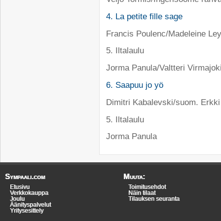
4. La petite fille sage
Francis Poulenc/Madeleine Le
5. Iltalaulu
Jorma Panula/Valtteri Virmajok
6. Saapuu jo yö
Dimitri Kabalevski/suom. Erkki
5. Iltalaulu
Jorma Panula
Sympaali.com
Muuta:
Etusivu
Toimitusehdot
Verkkokauppa
Näin tilaat
Joulu
Tilauksen seuranta
Äänityspalvelut
Yritysesittely