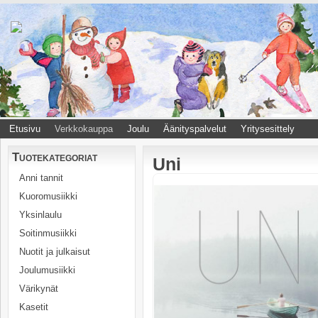
Etusivu
Verkkokauppa
Joulu
Äänityspalvelut
Yritysesittely
Tuotekategoriat
Uni
Anni tannit
Kuoromusiikki
Yksinlaulu
Soitinmusiikki
Nuotit ja julkaisut
Joulumusiikki
Värikynät
Kasetit