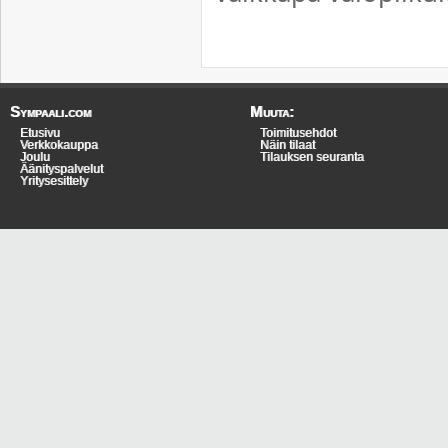
Sympaali.com
Muuta:
Etusivu
Toimitusehdot
Verkkokauppa
Näin tilaat
Joulu
Tilauksen seuranta
Äänityspalvelut
Yritysesittely