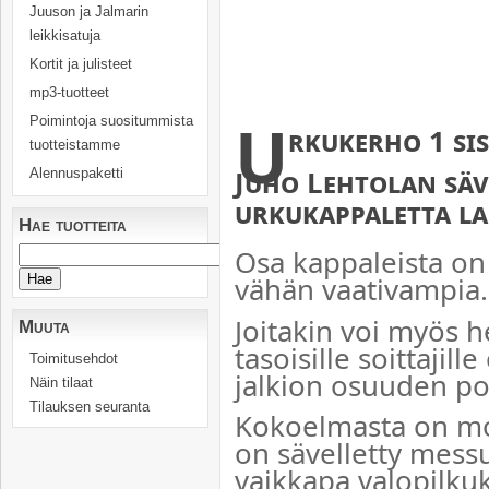
Juuson ja Jalmarin
leikkisatuja
Kortit ja julisteet
mp3-tuotteet
U
Poimintoja suositummista
rkukerho 1
sis
tuotteistamme
Juho Lehtolan säve
Alennuspaketti
urkukappaletta
la
Hae tuotteita
Osa kappaleista on a
vähän vaativampia.
Joitakin voi myös 
Muuta
tasoisille soittajille
Toimitusehdot
jalkion osuuden po
Näin tilaat
Tilauksen seuranta
Kokoelmasta on mo
on sävelletty messu
vaikkapa valopilkuk