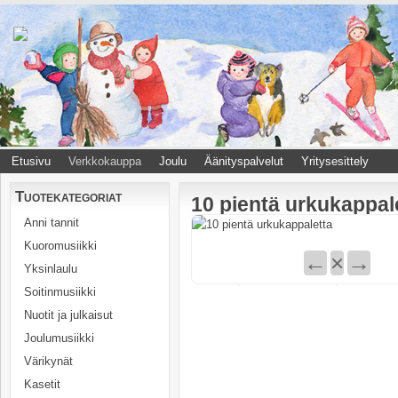
Etusivu
Verkkokauppa
Joulu
Äänityspalvelut
Yritysesittely
Tuotekategoriat
10 pientä urkukappal
Anni tannit
Kuoromusiikki
←
×
→
Yksinlaulu
Soitinmusiikki
Nuotit ja julkaisut
Joulumusiikki
Värikynät
Kasetit