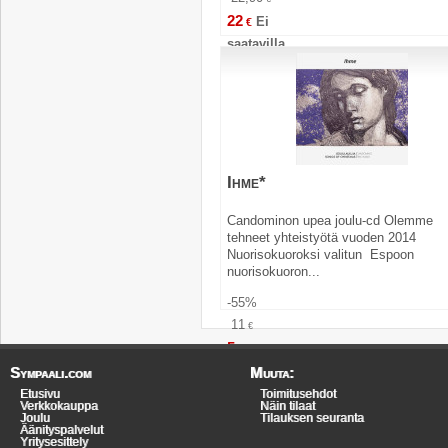
22
Ei
€
saatavilla
Ihme*
Candominon upea joulu-cd Olemme
tehneet yhteistyötä vuoden 2014
Nuorisokuoroksi valitun Espoon
nuorisokuoron...
-55%
11
€
5
€
Osta
Sympaali.com
Muuta:
Etusivu
Toimitusehdot
Verkkokauppa
Näin tilaat
Joulu
Tilauksen seuranta
Äänityspalvelut
Yritysesittely