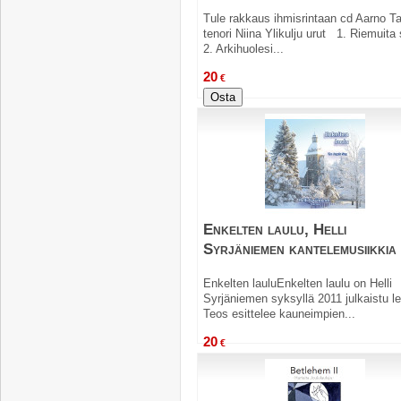
Tule rakkaus ihmisrintaan cd Aarno Ta
tenori Niina Ylikulju urut 1. Riemuita
2. Arkihuolesi...
20
€
Osta
Enkelten laulu, Helli
Syrjäniemen kantelemusiikkia
Enkelten lauluEnkelten laulu on Helli
Syrjäniemen syksyllä 2011 julkaistu le
Teos esittelee kauneimpien...
20
€
Osta