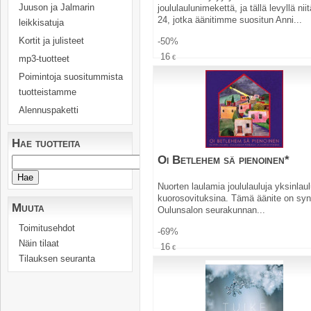
Juuson ja Jalmarin
joululaulunimekettä, ja tällä levyllä nii
24, jotka äänitimme suositun Anni...
leikkisatuja
Kortit ja julisteet
-50%
16
mp3-tuotteet
€
8
€
Poimintoja suositummista
Osta
tuotteistamme
Alennuspaketti
Hae tuotteita
Oi Betlehem sä pienoinen*
Nuorten laulamia joululauluja yksinlaul
kuorosovituksina. Tämä äänite on syn
Muuta
Oulunsalon seurakunnan...
Toimitusehdot
-69%
Näin tilaat
16
€
Tilauksen seuranta
5
€
Osta