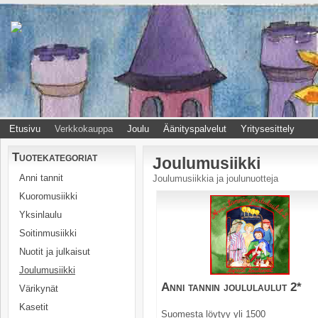
Etusivu
Verkkokauppa
Joulu
Äänityspalvelut
Yritysesittely
Tuotekategoriat
Joulumusiikki
Anni tannit
Joulumusiikkia ja joulunuotteja
Kuoromusiikki
Yksinlaulu
Soitinmusiikki
Nuotit ja julkaisut
Joulumusiikki
Anni tannin joululaulut 2*
Värikynät
Kasetit
Suomesta löytyy yli 1500