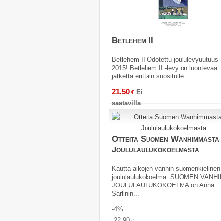
Betlehem II
Betlehem II Odotettu joululevyuutuus
2015! Betlehem II -levy on luontevaa
jatketta erittäin suositulle...
21,50
Ei
€
saatavilla
Otteita Suomen Wanhimmasta
Joululaulukokoelmasta
Kautta aikojen vanhin suomenkielinen
joululaulukokoelma. SUOMEN VANHI
JOULULAULUKOKOELMA on Anna
Sarlinin...
-4%
22,90
€