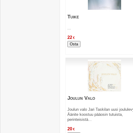
Tuike
...
22
€
Osta
Joulun Valo
Joulun valo Jari Taskilan uusi joulul
Äänite koostuu pääosin tutuista,
perinteisistä...
20
€