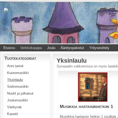
Etusivu
Verkkokauppa
Joulu
Äänityspalvelut
Yritysesittely
Tuotekategoriat
Yksinlaulu
Anni tannit
Sympaalin valikoimissa on myös laadukk
Kuoromusiikki
Yksinlaulu
Soitinmusiikki
Nuotit ja julkaisut
Joulumusiikki
Musiikkia hartaisiinhetkiin 1
Värikynät
Kasetit
Musiikkia hartaisiin hetkiin 1 sisältää 