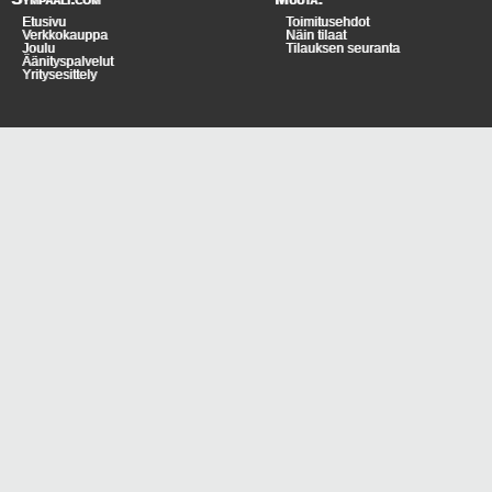
Etusivu
Toimitusehdot
Verkkokauppa
Näin tilaat
Joulu
Tilauksen seuranta
Äänityspalvelut
Yritysesittely