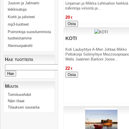
Juuson ja Jalmarin
Linjaman ja Miikka Lehtoahon herkkiä
tulkintoja virsistä ja...
leikkisatuja
Kortit ja julisteet
20
€
Osta
mp3-tuotteet
Poimintoja suositummista
KOTI
tuotteistamme
Alennuspaketti
Koti Lauluyhtye A-Men Johtaa Mikko
Peltokorpi Soitinyhtye Mezzosopraan
Hae tuotteita
Melis Jaatinen Baritoni Joose...
22
€
Osta
Muuta
Toimitusehdot
Näin tilaat
Tilauksen seuranta