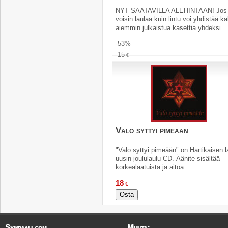
NYT SAATAVILLA ALEHINTAAN! Jos
voisin laulaa kuin lintu voi yhdistää ka
aiemmin julkaistua kasettia yhdeksi...
-53%
15
€
7
€
Osta
Valo syttyi pimeään
"Valo syttyi pimeään" on Hartikaisen l
uusin joululaulu CD. Äänite sisältää
korkealaatuista ja aitoa...
18
€
Osta
Sympaali.com
Muuta: