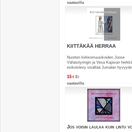
saatavilla
KIITTÄKÄÄ HERRAA
Nuorten kirkkomuusikoiden Joose
Vähäsöyringin ja Vesa Kajavan herkk
esikoislevy sisältää Jumalan hyvyydes
15
Ei
€
saatavilla
Jos voisin laulaa kuin lintu vo